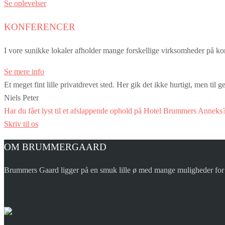
Se oplevelser
KONFERENCER
I vore sunikke lokaler afholder mange forskellige virksomheder på ko
Se mere info
Et meget fint lille privatdrevet sted. Her gik det ikke hurtigt, men til
Niels Peter
Har du fået lyst til et afslappende ophold på Hotel Brummers Anneks
Skriv til os
OM BRUMMERGAARD
Brummers Gaard ligger på en smuk lille ø med mange muligheder for a