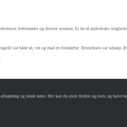
nferencer, ledermøder og diverse seminar. Er du til anderledes omgivel
 gengæld var både øl, vin og mad en fornøjelse. Brunelloen var udsøgt. Øll
?
fslapning og smuk natur. Her kan du nyde freden og roen, og havet ko